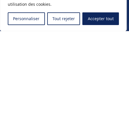
utilisation des cookies.
Personnaliser
Tout rejeter
Accepter tout
Travaillons
ensemble
Paris
22 Avenue Victoria
75001 Paris