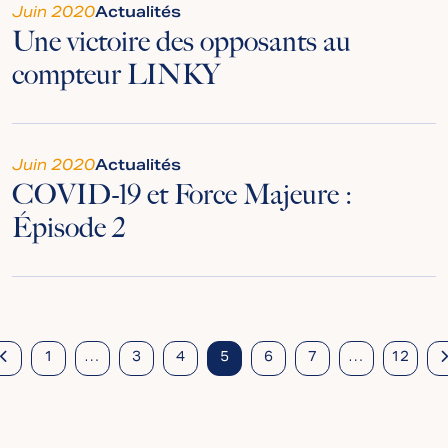
Juin 2020
Actualités
Une victoire des opposants au
compteur LINKY
Juin 2020
Actualités
COVID-19 et Force Majeure :
Épisode 2
Posts
1
…
3
4
5
6
7
…
12
navigation