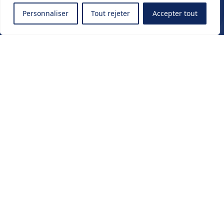
Personnaliser
Tout rejeter
Accepter tout
Travaillons
ensemble
Paris
22 Avenue Victoria
75001 Paris