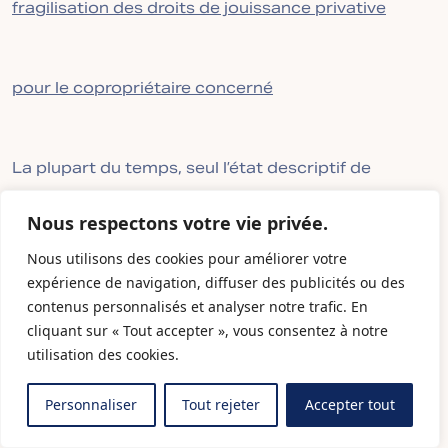
fragilisation des droits de jouissance privative
pour le copropriétaire concerné
La plupart du temps, seul l’état descriptif de
division prévoit un droit de jouissance privative sur
Nous respectons votre vie privée.
des parties communes (cours, jardins, terrasses ou
Nous utilisons des cookies pour améliorer votre
emplacements de stationnement).
expérience de navigation, diffuser des publicités ou des
contenus personnalisés et analyser notre trafic. En
cliquant sur « Tout accepter », vous consentez à notre
Ce droit n’est généralement pas repris dans le
utilisation des cookies.
règlement de copropriété lui-même.
Personnaliser
Tout rejeter
Accepter tout